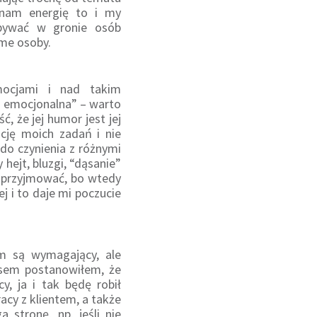
 nam energię to i my
ebywać w gronie osób
ome osoby.
ocjami i nad takim
a emocjonalna” – warto
 że jej humor jest jej
cję moich zadań i nie
o czynienia z różnymi
hejt, bluzgi, “dąsanie”
e przyjmować, bo wtedy
j i to daje mi poczucie
em są wymagający, ale
asem postanowiłem, że
y, ja i tak będę robił
acy z klientem, a także
 stronę, np. jeśli nie