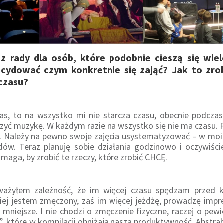
asz rady dla osób, które podobnie cieszą się wie
ecydować czym konkretnie się zająć? Jak to zro
 czasu?
zas, to na wszystko mi nie starcza czasu, obecnie podcza
zyć muzykę. W każdym razie na wszystko się nie ma czasu. P
e. Należy na pewno swoje zajęcia usystematyzować – w mo
dów. Teraz planuję sobie działania godzinowo i oczywiśc
maga, by zrobić te rzeczy, które zrobić CHCĘ.
ważyłem zależność, że im więcej czasu spędzam przed 
ziej jestem zmęczony, zaś im więcej jeżdżę, prowadzę impre
 mniejsze. I nie chodzi o zmęczenie fizyczne, raczej o pew
”, które w kompilacji obniżają naszą produktywność. Abstr