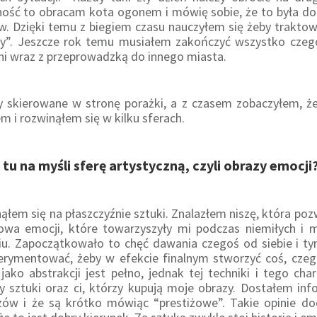
ność to obracam kota ogonem i mówię sobie, że to była dob
. Dzięki temu z biegiem czasu nauczyłem się żeby traktowa
my”. Jeszcze rok temu musiałem zakończyć wszystko czeg
pni wraz z przeprowadzką do innego miasta.
 skierowane w stronę porażki, a z czasem zobaczyłem, że t
em i rozwinąłem się w kilku sferach.
z tu na myśli sferę artystyczną, czyli obrazy emocji
ąłem się na płaszczyźnie sztuki. Znalazłem niszę, która po
kowa emocji, które towarzyszyły mi podczas niemiłych i 
ciu. Zapoczątkowało to chęć dawania czegoś od siebie i 
perymentować, żeby w efekcie finalnym stworzyć coś, cze
ako abstrakcji jest pełno, jednak tej techniki i tego cha
ztuki oraz ci, którzy kupują moje obrazy. Dostałem infor
zów i że są krótko mówiąc “prestiżowe”. Takie opinie do