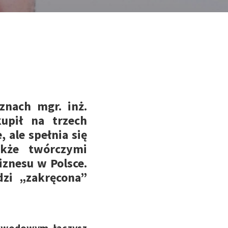
znach mgr. inż.
kupił na trzech
, ale spełnia się
kże twórczymi
biznesu w Polsce.
zi „zakręcona”
zawodowym łączysz