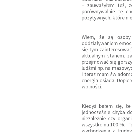
– zauważyłem też, ż
porównywalnie tę en
pozytywnych, które nie
Wiem, że są osoby
oddziaływaniem emocji
się tym zainteresować
aktualnym stanem, za
przejmować się gorsz
ludźmi np. na masowych
i teraz mam świadomoś
energia osiada. Dopier
wolności.
Kiedyś bałem się, że
jednocześnie chyba d
niezależnie czy organ
wszystko na 100 %. To 
wychodzenia z trudnyc