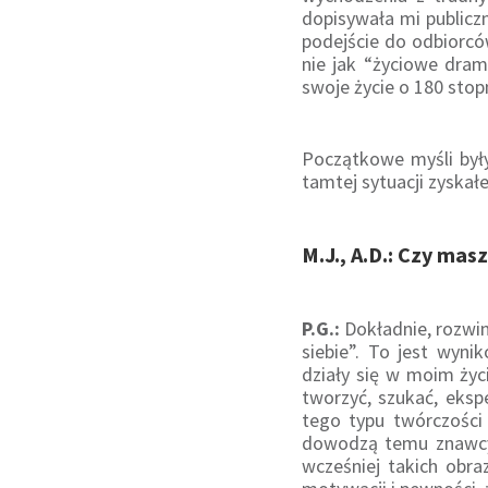
dopisywała mi publicz
podejście do odbiorców
nie jak “życiowe dra
swoje życie o 180 sto
Początkowe myśli były
tamtej sytuacji zyskał
M.J., A.D.: Czy mas
P.G.:
Dokładnie, rozwin
siebie”. To jest wyni
działy się w moim ży
tworzyć, szukać, eks
tego typu twórczości j
dowodzą temu znawcy s
wcześniej takich obra