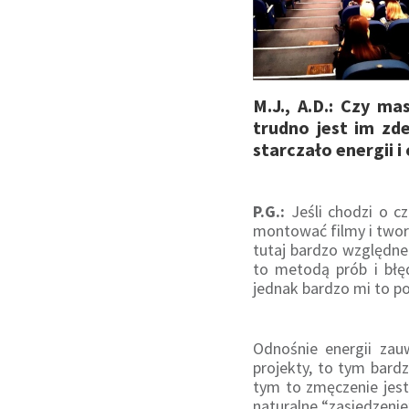
M.J., A.D.: Czy m
trudno jest im zd
starczało energii i
P.G.:
Jeśli chodzi o c
montować filmy i twor
tutaj bardzo względn
to metodą prób i błę
jednak bardzo mi to po
Odnośnie energii zau
projekty, to tym bard
tym to zmęczenie jest
naturalne “zasiedzenie