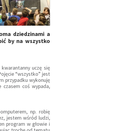
loma dziedzinami a
bić by na wszystko
s kwarantanny uczę się
ojęcie “wszystko” jest
im przypadku wykonuję
ie czasem coś wypada,
komputerem, np. robię
z, jestem wśród ludzi,
ien program w głowie i
ahując trochę od tematu