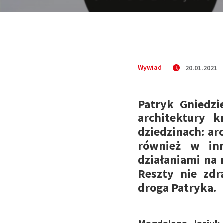
Wywiad
20.01.2021
Patryk Gniedzi
architektury k
dziedzinach: arc
również w in
działaniami na r
Reszty nie zd
droga Patryka.
Magdalena Jasiuk