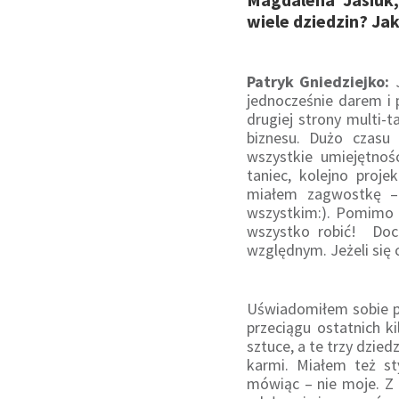
wiele dziedzin? Jak
Patryk Gniedziejko:
jednocześnie darem i p
drugiej strony multi-
biznesu. Dużo czasu
wszystkie umiejętnoś
taniec, kolejno proje
miałem zagwostkę –
wszystkim:). Pomimo 
wszystko robić! Doch
względnym. Jeżeli si
Uświadomiłem sobie pa
przeciągu ostatnich ki
sztuce, a te trzy dzied
karmi. Miałem też st
mówiąc – nie moje. Z k