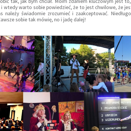
robić tak, jak bym chciał. Moim zdaniem kluczowym jest to,
i wtedy warto sobie powiedzieć, że to jest chwilowe, że je
zas należy świadomie zrozumieć i zaakceptować. Niedługo 
Zawsze sobie tak mówię, no i jadę dalej!