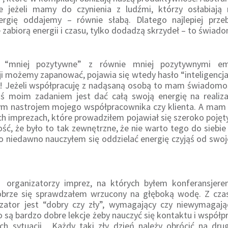
e jeżeli mamy do czynienia z ludźmi, którzy osłabiają
ergię oddajemy – równie słabą. Dlatego najlepiej prz
 zabiorą energii i czasu, tylko dodadzą skrzydeł – to świad
 “mniej pozytywne” z równie mniej pozytywnymi em
 możemy zapanować, pojawia się wtedy hasło “inteligencj
! Jeżeli współpracuję z nadąsaną osobą to mam świadomość,
ś moim zadaniem jest dać całą swoją energię na realiza
ym nastrojem mojego współpracownika czy klienta. A mam d
 imprezach, które prowadziłem pojawiał się szeroko pojęty 
ć, że było to tak zewnętrzne, że nie warto tego do siebi
o niedawno nauczyłem się oddzielać energię czyjąś od swoje
 organizatorzy imprez, na których byłem konferansjer
obrze się sprawdzałem wrzucony na głęboką wodę. Z cz
izator jest “dobry czy zły”, wymagający czy niewymagając
są bardzo dobre lekcje żeby nauczyć się kontaktu i współpr
h sytuacji. Każdy taki zły dzień należy obrócić na druga