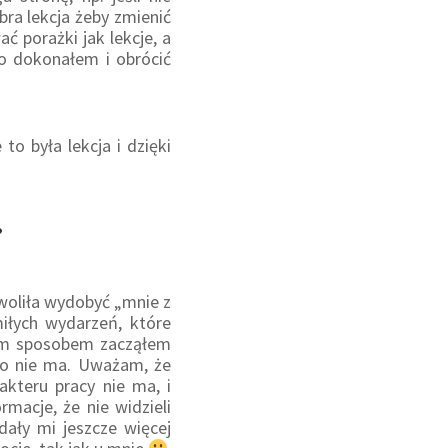
ra lekcja żeby zmienić
ć porażki jak lekcje, a
o dokonałem i obrócić
o była lekcja i dzięki
?
zwoliła wydobyć „mnie z
miłych wydarzeń, które
tym sposobem zacząłem
go nie ma. Uważam, że
rakteru pracy nie ma, i
macje, że nie widzieli
dały mi jeszcze więcej