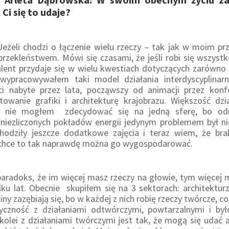
 Ci się to udaje?
Jeżeli chodzi o łączenie wielu rzeczy – tak jak w moim 
rzekleństwem. Mówi się czasami, że jeśli robi się wszystko,
talent przydaje się w wielu kwestiach dotyczących zarówno 
 wypracowywałem taki model działania interdyscyplinar
ci nabyte przez lata, począwszy od animacji przez konfe
ktowanie grafiki i architekturę krajobrazu. Większość dzi
 nie mogłem zdecydować się na jedną sferę, bo o
niezliczonych pokładów energii jedynym problemem był ni
odziły jeszcze dodatkowe zajęcia i teraz wiem, że bra
ę chce to tak naprawdę można go wygospodarować.
radoks, że im więcej masz rzeczy na głowie, tym więcej 
lku lat. Obecnie skupiłem się na 3 sektorach: architekturz
ziny zazębiają się, bo w każdej z nich robię rzeczy twórcze, 
yczność z działaniami odtwórczymi, powtarzalnymi i by
olei z działaniami twórczymi jest tak, że mogą się udać al