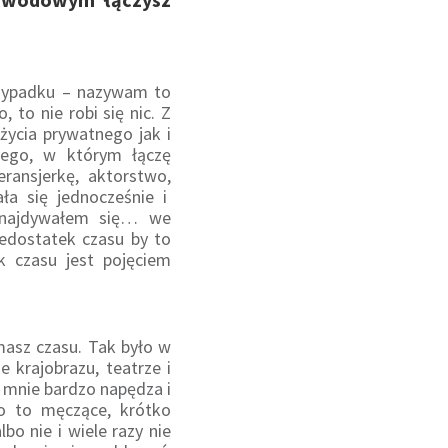
przypadku – nazywam to
 to nie robi się nic. Z
życia prywatnego jak i
nego, w którym łączę
ransjerkę, aktorstwo,
ała się jednocześnie i
dnajdywałem się… we
edostatek czasu by to
k czasu jest pojęciem
masz czasu. Tak było w
e krajobrazu, teatrze i
co mnie bardzo napędza i
ło to męczące, krótko
bo nie i wiele razy nie